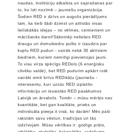
naudas, institūciju atbalsta un saprašanas par 
to, ko īsti nozīmē – jauniešu organizācija. 
Šodien RED ir dzīvs un augošs pierādījums 
tam, ka tieši šādi dzimst un attīstās visas 
lieliskākās idejas – no vēlmes, centieniem un 
mācīšanās darot!Sākotnēji nelielais RED 
draugu un domubiedru pulks ir izaudzis par 
kuplu RED puduri - vairāk nekā 30 aktīviem 
biedriem, kuriem nemitīgi pievienojas jauni. 
To visu virza spēcīgs REDols (6 enerģisku 
cilvēku valde), bet RED pudurim apkārt rotē 
vairāki simti brīvo REDikāļu (jauniešu - 
interesentu, kuri uzsūc RED izplatīto 
informāciju un iesaistās RED pasākumos 
Latvijā un ārvalstīs. Tomēr – mūsu mērķis nav 
kvantitāte, bet gan kvalitāte, prieks un 
individuāla pieeja it visā, ko darām! Mēs paši 
rakstām savu vēsturi, tradīcijas un tās 
izdzīvojam. Mūsu vērtības ir: godīgs prāts, 
atklātība, atvērtība, brīvprātība, radošums, 