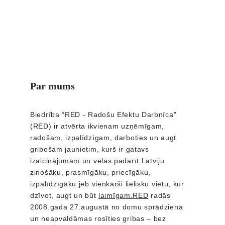
Par mums
Biedrība “RED - Radošu Efektu Darbnīca” 
(RED) ir atvērta ikvienam uzņēmīgam, 
radošam, izpalīdzīgam, darboties un augt 
gribošam jaunietim, kurš ir gatavs 
izaicinājumam un vēlas padarīt Latviju 
zinošāku, prasmīgāku, priecīgāku, 
izpalīdzīgāku jeb vienkārši lielisku vietu, kur 
dzīvot, augt un būt 
laimīgam.RED
 radās 
2008.gada 27.augustā no domu sprādziena 
un neapvaldāmas rosīties gribas – bez 