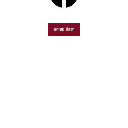
SPIED ŠEIT
Biedrība "RED - Radošu 
Efektu Darbnīca"
KONTAKTI
Biedrība "RED - Radošu Efektu Darbnīca"
Reģ. Nr. 40008131207